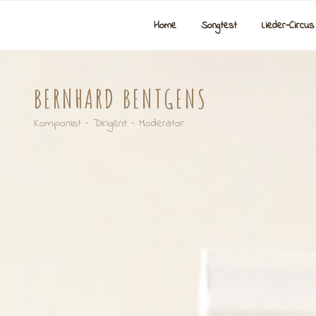
Zum
Inhalt
Home
Songtest
Lieder-Circus
springen
BERNHARD BENTGENS
Komponist – Dirigent – Moderator