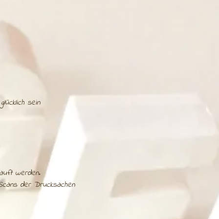
lücklich sein
kauft werden.
Scans der Drucksachen