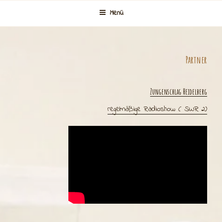
Zum
Menü
Inhalt
springen
Partner
Zungenschlag Heidelberg
regelmäßige Radioshow ( SWR 2)