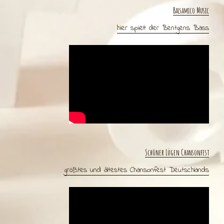
Balsamico Music
hier spielt der Bentgens Bass
Schöner Lügen Chansonfest
größtes und ältestes Chansonfest Deutschlands