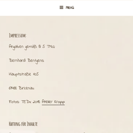
Zum
Menü
Inhalt
springen
Impressum:
Angaben gemäß § 5 TMG:
Bernhard Bentgens
Hauptstraße 105
69488 Birkenau
Fotos: TEDx 2018:
Atelier Kropp
Haftung für Inhalte