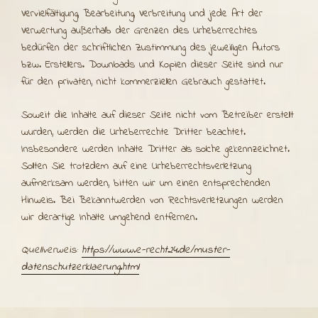
Vervielfältigung, Bearbeitung, Verbreitung und jede Art der
Verwertung außerhalb der Grenzen des Urheberrechtes
bedürfen der schriftlichen Zustimmung des jeweiligen Autors
bzw. Erstellers. Downloads und Kopien dieser Seite sind nur
für den privaten, nicht kommerziellen Gebrauch gestattet.
Soweit die Inhalte auf dieser Seite nicht vom Betreiber erstellt
wurden, werden die Urheberrechte Dritter beachtet.
Insbesondere werden Inhalte Dritter als solche gekennzeichnet.
Sollten Sie trotzdem auf eine Urheberrechtsverletzung
aufmerksam werden, bitten wir um einen entsprechenden
Hinweis. Bei Bekanntwerden von Rechtsverletzungen werden
wir derartige Inhalte umgehend entfernen.
Quellverweis:
https://www.e-recht24.de/muster-
datenschutzerklaerung.html